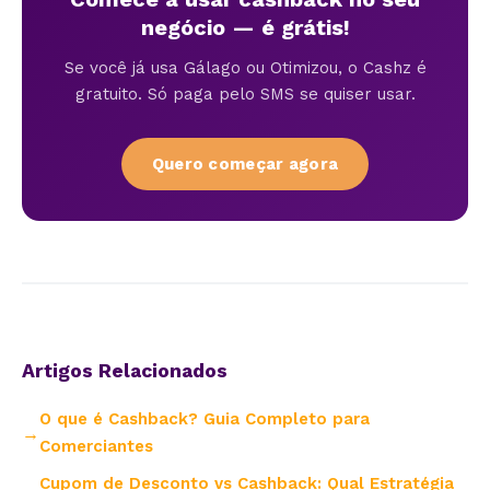
negócio — é grátis!
Se você já usa Gálago ou Otimizou, o Cashz é
gratuito. Só paga pelo SMS se quiser usar.
Quero começar agora
Artigos Relacionados
O que é Cashback? Guia Completo para
Comerciantes
Cupom de Desconto vs Cashback: Qual Estratégia