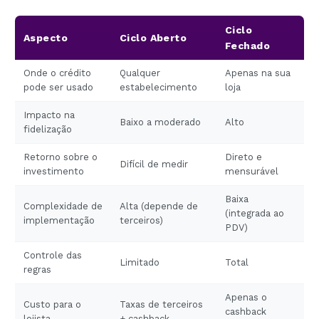
Ciclo
Aspecto
Ciclo Aberto
Fechado
Onde o crédito
Qualquer
Apenas na sua
pode ser usado
estabelecimento
loja
Impacto na
Baixo a moderado
Alto
fidelização
Retorno sobre o
Direto e
Difícil de medir
investimento
mensurável
Baixa
Complexidade de
Alta (depende de
(integrada ao
implementação
terceiros)
PDV)
Controle das
Limitado
Total
regras
Apenas o
Custo para o
Taxas de terceiros
cashback
lojista
+ cashback