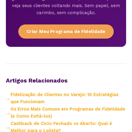
veja seus clientes voltando mais. Sem papel, sem
carimbo, sem complicação.
Criar Meu Programa de Fidelidade
Artigos Relacionados
Fidelização de Clientes no Varejo: 10 Estratégias
que Funcionam
Os Erros Mais Comuns em Programas de Fidelidade
(e Como Evitá-los)
Cashback de Ciclo Fechado vs Aberto: Qual é
Melhor para o Lojista?