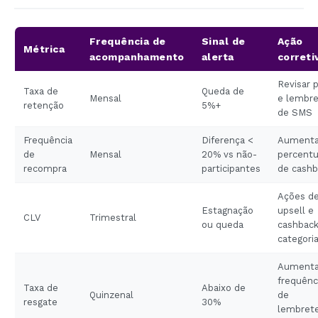
Frequência de
Sinal de
Ação
Métrica
acompanhamento
alerta
correti
Revisar 
Taxa de
Queda de
Mensal
e lembr
retenção
5%+
de SMS
Frequência
Diferença <
Aumenta
de
Mensal
20% vs não-
percentu
recompra
participantes
de cashb
Ações d
Estagnação
upsell e
CLV
Trimestral
ou queda
cashback
categori
Aumenta
frequênc
Taxa de
Abaixo de
Quinzenal
de
resgate
30%
lembret